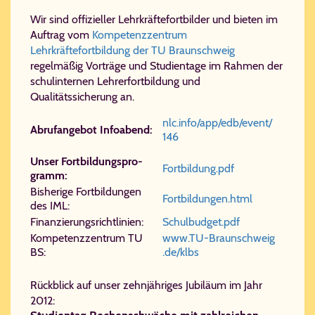
Wir sind offizieller Lehrkräftefortbilder und bieten im
Auftrag vom
Kompetenzzentrum
Lehrkräftefortbildung der TU Braunschweig
regelmäßig Vorträge und Studientage im Rahmen der
schulinternen Lehrerfortbildung und
Qualitätssicherung an.
nlc.​info/​app/​edb/​event/​
Ab­ruf­an­ge­bot In­fo­abend:
146
Un­ser Fort­bil­dungs­pro­
Fort​bil​dung.​pdf
gramm:
Bis­he­ri­ge Fort­bil­dun­gen
Fort​bil​dun​gen.​html
des IML:
Fi­nan­zie­rungs­richt­li­ni­en:
Schul​bud​get.​pdf
Kom­pe­tenz­zen­trum TU
www.​TU-​Braun​schweig​
BS:
.de/​klbs
Rückblick auf unser zehnjähriges Jubiläum im Jahr
2012: