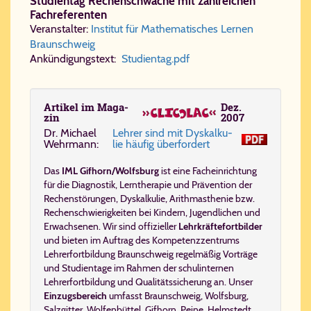
Studientag Rechenschwäche mit zahlreichen
Fachreferenten
Veranstalter:
Institut für Mathematisches Lernen
Braunschweig
Ankündigungstext:
Stu​di​en​tag.​pdf
Ar­ti­kel im Ma­ga­
Dez.
zin
2007
Dr. Mi­cha­el
Leh­rer sind mit Dys­kal­ku­
Wehr­mann:
lie häu­fig über­for­dert
Das
IML Gifhorn/Wolfsburg
ist eine Facheinrichtung
für die
Diagnostik
,
Lerntherapie
und
Prävention
der
Rechenstörungen, Dyskalkulie, Arithmasthenie bzw.
Rechenschwierigkeiten
bei Kindern, Jugendlichen und
Erwachsenen. Wir sind offizieller
Lehrkräftefortbilder
und bieten im Auftrag des
Kompetenzzentrums
Lehrerfortbildung Braunschweig
regelmäßig
Vorträge
und Studientage
im Rahmen der schulinternen
Lehrerfortbildung
und
Qualitätssicherung
an. Unser
Einzugsbereich
umfasst
Braunschweig
,
Wolfsburg
,
Salzgitter
,
Wolfenbüttel
,
Gifhorn
,
Peine
,
Helmstedt
,