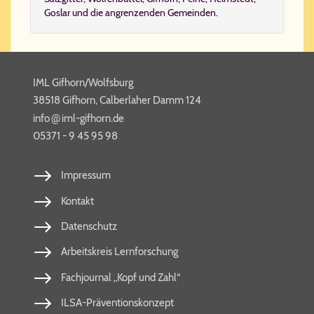
Goslar
und die angrenzenden Gemeinden.
IML Gifhorn/Wolfsburg
38518 Gifhorn, Calberlaher Damm 124
@
info​
iml-​gif​horn​.de
05371 - 9 45 95 98
Impressum
Kontakt
Datenschutz
Arbeitskreis Lernforschung
Fachjournal „Kopf und Zahl“
ILSA-Präventionskonzept