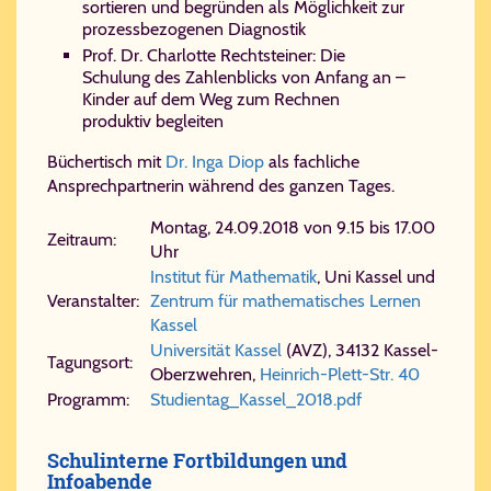
sortieren und begründen als Möglichkeit zur
prozessbezogenen Diagnostik
Prof. Dr. Charlotte Rechtsteiner: Die
Schulung des Zahlenblicks von Anfang an –
Kinder auf dem Weg zum Rechnen
produktiv begleiten
Büchertisch mit
Dr. Inga Diop
als fachliche
Ansprechpartnerin während des ganzen Tages.
Montag, 24.09.2018 von 9.15 bis 17.00
Zeitraum:
Uhr
Institut für Mathematik
, Uni Kassel und
Veranstalter:
Zentrum für mathematisches Lernen
Kassel
Uni­ver­si­tät Kas­sel
(AVZ), 34132 Kas­sel-​
Tagungsort:
Ober­zweh­ren,
Hein­rich-​Plett-​Str. 40
Programm:
Stu​di​en​tag_​Kas​sel_​2018.pdf
Schulinterne Fortbildungen und
Infoabende