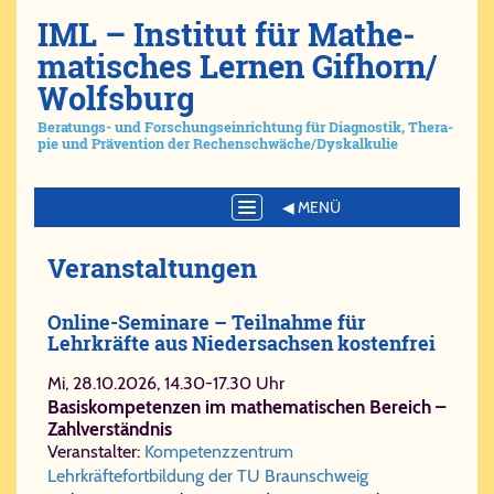
IML – Ins­ti­tut für Ma­the­
ma­ti­sches Ler­nen Gif­horn/​
Wolfs­burg
Be­ra­tungs- und For­schungs­ein­rich­tung für Dia­gno­stik, The­ra­
pie und Prä­ven­ti­on der Re­chen­schwä­che/​Dys­kal­ku­lie
Toggle
navigation
Ver­an­stal­tun­gen
Online-Seminare – Teilnahme für
Lehrkräfte aus Niedersachsen kostenfrei
Mi, 28.10.2026, 14.30-17.30 Uhr
Basiskompetenzen im mathematischen Bereich –
Zahlverständnis
Veranstalter:
Kompetenzzentrum
Lehrkräftefortbildung der TU Braunschweig