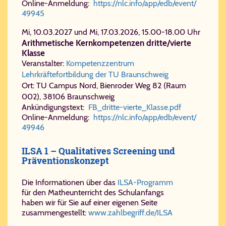
Online-Anmeldung:
https://​nlc.​info/​app/​edb/​event/​
49945
Mi, 10.03.2027 und Mi, 17.03.2026, 15.00-18.00 Uhr
Arithmetische Kernkompetenzen dritte/vierte
Klasse
Veranstalter:
Kompetenzzentrum
Lehrkräftefortbildung der TU Braunschweig
Ort: TU Campus Nord, Bienroder Weg 82 (Raum
002), 38106 Braunschweig
Ankündigungstext:
FB_​drit​te-​vier​te_​Klas​se.​pdf
Online-Anmeldung:
https://​nlc.​info/​app/​edb/​event/​
49946
ILSA 1 – Qualitatives Screening und
Präventionskonzept
Die Informationen über das
ILSA-Programm
für den Matheunterricht des Schulanfangs
haben wir für Sie auf einer eigenen Seite
zusammengestellt:
www.​zahl​be​griff.​de/​ILSA